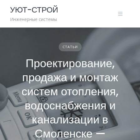
Skip
УЮТ-СТРОЙ
to
content
Инженерные системы
СТАТЬИ
Проектирование,
продажа и монтаж
систем отопления,
водоснабжения и
канализации в
Смоленске —