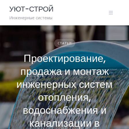
Skip
УЮТ-СТРОЙ
to
content
Инженерные системы
СТАТЬИ
Проектирование,
продажа и монтаж
инженерных систем
отопления,
водоснабжения и
канализации в