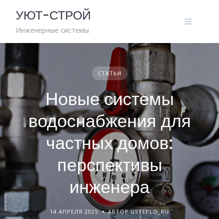
Skip
УЮТ-СТРОЙ
to
content
Инженерные системы
СТАТЬИ
Новые системы
водоснабжения для
частных домов:
перспективы
инженера
14 АПРЕЛЯ 2025
АВТОР USTEPLO_RU