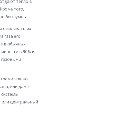
отдают тепло в
 Кроме того,
тно бесшумны.
и описывать их
з газа его
ое в обычных
тивности в 90% и
и газовыми
 стремительно
ана, или даже
е системы
я или центральный