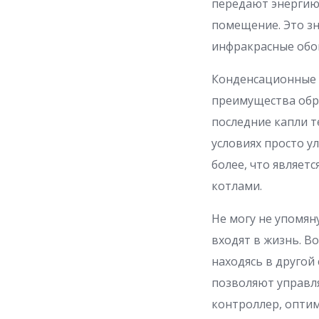
передают энергию
помещение. Это зна
инфракрасные обог
Конденсационные 
преимущества обра
последние капли т
условиях просто у
более, что являе
котлами.
Не могу не упомян
входят в жизнь. В
находясь в другой
позволяют управл
контроллер, оптим