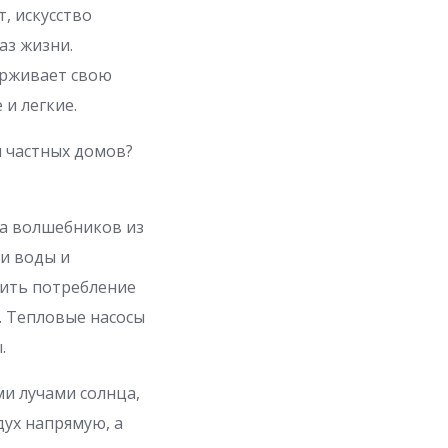
, искусство
аз жизни.
ерживает свою
 и легкие.
я частных домов?
 на волшебников из
ли воды и
тить потребление
. Тепловые насосы
.
ми лучами солнца,
дух напрямую, а