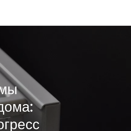
емы
дома:
огресс