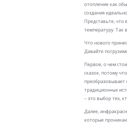
отопление как обы
создания идеально
Представьте, что
температуру. Так в
Что нового принес
Давайте погрузимс
Первое, о чем сто
сказок, потому чт
преобразовывает е
традиционных исто
– это выбор тех, 
Далее, инфракрасн
которые проникают