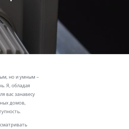
ым, но и умным –
ь. Я, обладая
я вас занавесу
тных домов,
тупность.
ссматривать