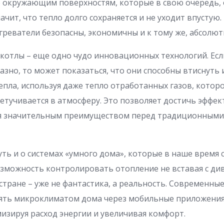
 окружающим поверхностям, которые в свою очередь, 
чит, что тепло долго сохраняется и не уходит впустую.
реватели безопасны, экономичны и к тому же, абсолю
котлы – еще одно чудо инновационных технологий. Есл
зно, то может показаться, что они способны втиснуть и
епла, используя даже тепло отработанных газов, котор
летучивается в атмосферу. Это позволяет достичь эффек
тся значительным преимуществом перед традиционным
уть и о системах «умного дома», которые в наше время
озможность контролировать отопление не вставая с див
 стране – уже не фантастика, а реальность. Современны
ять микроклиматом дома через мобильные приложени
изируя расход энергии и увеличивая комфорт.