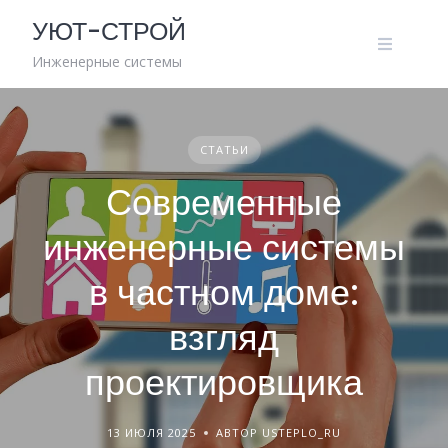
Skip
УЮТ-СТРОЙ
to
content
Инженерные системы
СТАТЬИ
Современные
инженерные системы
в частном доме:
взгляд
проектировщика
13 ИЮЛЯ 2025
АВТОР USTEPLO_RU