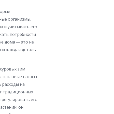
торые
жные организмы,
а и учитывать его
жать потребности
е дома — это не
рых каждая деталь
 суровых зим
к тепловые насосы
ь расходы на
от традиционных
 регулировать его
астений: он