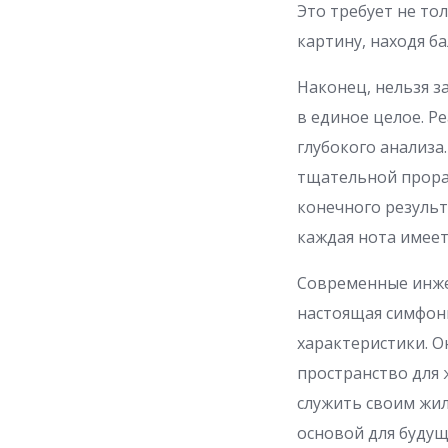
Это требует не то
картину, находя б
Наконец, нельзя з
в единое целое. Р
глубокого анализа
тщательной прора
конечного результ
каждая нота имеет
Современные инже
настоящая симфони
характеристики. О
пространство для 
служить своим жи
основой для будущ