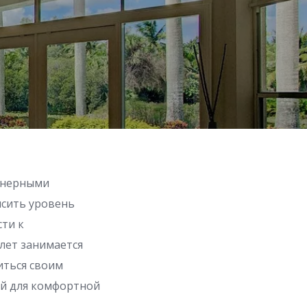
енерными
ысить уровень
сти к
лет занимается
иться своим
ой для комфортной