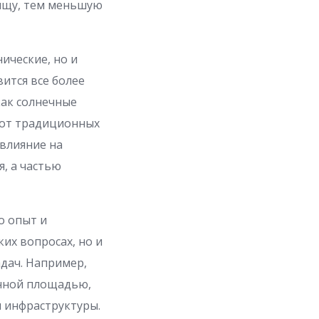
ищу, тем меньшую
ические, но и
ится все более
как солнечные
 от традиционных
 влияние на
, а частью
о опыт и
их вопросах, но и
дач. Например,
енной площадью,
 инфраструктуры.