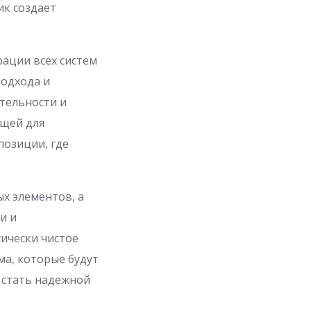
ик создает
рации всех систем
подхода и
ательности и
ющей для
позиции, где
х элементов, а
и и
гически чистое
ма, которые будут
 стать надежной