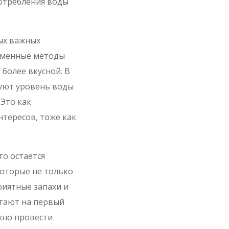
потребления воды
мых важных
ременные методы
 более вкусной. В
руют уровень воды
 Это как
нтересов, тоже как
то остается
которые не только
риятные запахи и
стают на первый
ожно провести