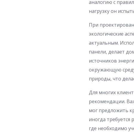
аналогию с прави
нагрузку он испыт
При проектировани
экологические асп
актуальным. Испол
панели, делает д
источников энерги
окружающую среду.
природы, что дела
Для многих клиен
рекомендации. Важ
мог предложить к
иногда требуется 
где необходимо у