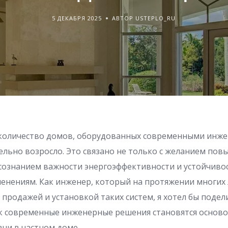
5 ДЕКАБРЯ 2025
АВТОР USTEPLO_RU
 количество домов, оборудованных современными инж
ельно возросло. Это связано не только с желанием пов
осознанием важности энергоэффективности и устойчиво
енениям. Как инженер, который на протяжении многих 
продажей и установкой таких систем, я хотел бы подел
ак современные инженерные решения становятся основ
ни в частном доме.