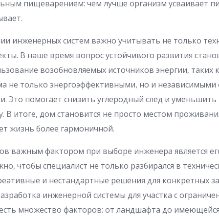
льным пищеварением: чем лучше организм усваивает п
ывает.
и инженерных систем важно учитывать не только техн
екты. В наше время вопрос устойчивого развития станов
ьзование возобновляемых источников энергии, таких 
ома не только энергоэффективными, но и независимыми
и. Это помогает снизить углеродный след и уменьшить
 В итоге, дом становится не просто местом проживания
ет жизнь более гармоничной.
тов важным фактором при выборе инженера является ег
но, чтобы специалист не только разбирался в техническ
реативные и нестандартные решения для конкретных за
разработка инженерной системы для участка с огранич
честь множество факторов: от ландшафта до имеющейся