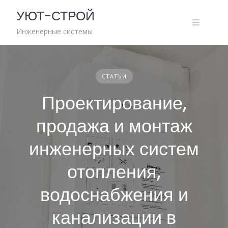
Skip
УЮТ-СТРОЙ
to
content
Инженерные системы
СТАТЬИ
Проектирование,
продажа и монтаж
инженерных систем
отопления,
водоснабжения и
канализации в