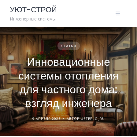
Skip
УЮТ-СТРОЙ
to
content
Инженерные системы
СТАТЬИ
Инновационные
системы отопления
для частного дома:
взгляд инженера
9 АПРЕЛЯ 2025
АВТОР USTEPLO_RU