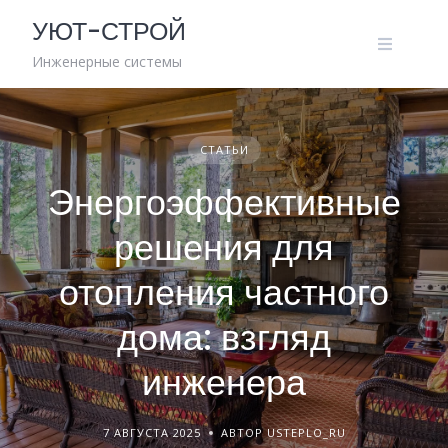
Skip
УЮТ-СТРОЙ
to
content
Инженерные системы
СТАТЬИ
Энергоэффективные
решения для
отопления частного
дома: взгляд
инженера
7 АВГУСТА 2025
АВТОР USTEPLO_RU