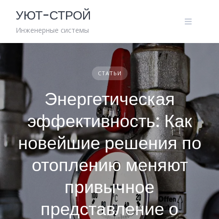
Skip
УЮТ-СТРОЙ
to
content
Инженерные системы
СТАТЬИ
Энергетическая
эффективность: Как
новейшие решения по
отоплению меняют
привычное
представление о